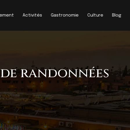
gement
Activités
Gastronomie
Culture
Blog
s de randonnées