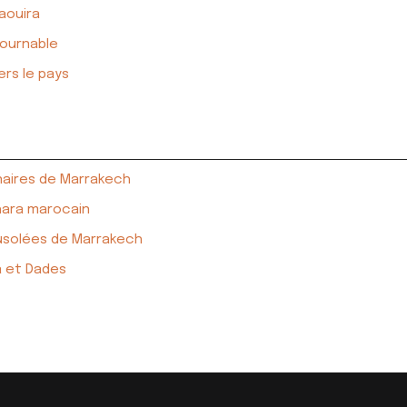
saouira
tournable
rs le pays
énaires de Marrakech
hara marocain
ausolées de Marrakech
a et Dades