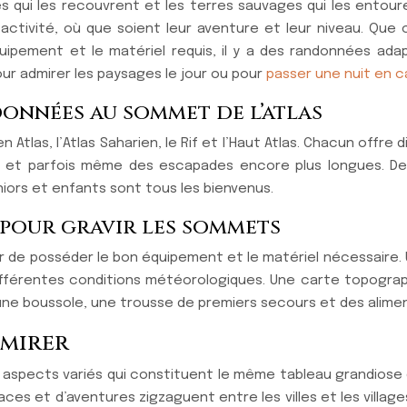
s qui les recouvrent et les terres sauvages qui les entour
activité, où que soient leur aventure et leur niveau. Que c
ipement et le matériel requis, il y a des randonnées ada
r admirer les paysages le jour ou pour
passer une nuit en 
données au sommet de l’atlas
n Atlas, l’Atlas Saharien, le Rif et l’Haut Atlas. Chacun offr
s et parfois même des escapades encore plus longues. De
ors et enfants sont tous les bienvenus.
s pour gravir les sommets
er de posséder le bon équipement et le matériel nécessaire
fférentes conditions météorologiques. Une carte topograp
 une boussole, une trousse de premiers secours et des alimen
dmirer
 aspects variés qui constituent le même tableau grandiose 
aces et d’aventures zigzaguent entre les villes et les vill