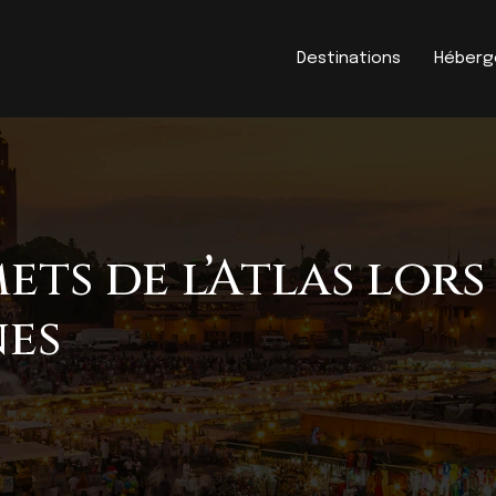
Destinations
Héber
ets de l’Atlas lor
nes