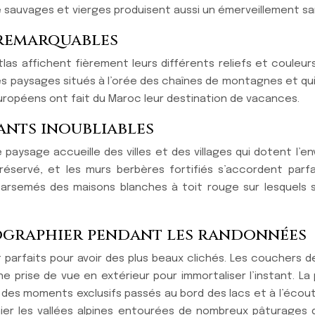
re sauvages et vierges produisent aussi un émerveillement san
s remarquables
’Atlas affichent fièrement leurs différents reliefs et coul
des paysages situés à l’orée des chaînes de montagnes et qui
uropéens ont fait du Maroc leur destination de vacances.
nants inoubliables
 paysage accueille des villes et des villages qui dotent l’e
éservé, et les murs berbères fortifiés s’accordent par
rsemés des maisons blanches à toit rouge sur lesquels so
ographier pendant les randonnées
rfaits pour avoir des plus beaux clichés. Les couchers de so
e prise de vue en extérieur pour immortaliser l’instant. L
es moments exclusifs passés au bord des lacs et à l’écout
 les vallées alpines entourées de nombreux pâturages don