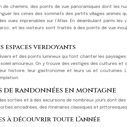
n de chemins, des points de vue panoramiques dont les nua
tinguer les cimes des sommets des petits villages animés q
des vues imprenables sur l’Atlas. En déambulant parmi les v
aroc, et les visiteurs sont traités à des points de vue ino
ds espaces verdoyants
iviers et des points lumineux qui font chanter les paysages.
oleil amoureux. On y trouve des vestiges des cultures et d
r leur histoire, leur gastronomie et leurs us et coutume
emplation.
rs de randonnées en montagne
des sorties et à des excursions de nombreux jours dont des
rties encadrées, des itinéraires classiques et pittoresques
s à découvrir toute l’année