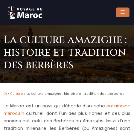
La culture amazighe :
histoire et tradition
des berbères
/
Culture
/ La culture amazighe : histoire et tradition des berbères
Le Maroc est un pays qui déborde d’un riche
patrimoine
marocain
culturel, dont l’un des plus riches et des plus
anciens est celui des Berbères ou Amazighs. Issus d’une
tradition millénaire, les Berbères (ou Amazighes) sont