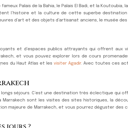
meux Palais de la Bahia, le Palais El Badi, et la Koutoubia, 
nt l’histoire et la culture de cette superbe destination 
uvres d’art et des objets d’artisanat anciens, le musée des 
yants et d’espaces publics attrayants qui offrent aux v
rakech, et vous pouvez explorer lors de cours promenades 
gnes du Haut Atlas et les
visiter Agadir
. Avec toutes ces ac
arrakech
t longs séjours. C’est une destination très éclectique qui o
 à Marrakech sont les visites des sites historiques, la dé
action majeure de Marrakech, et vous pourrez déguster des 
s jours ?