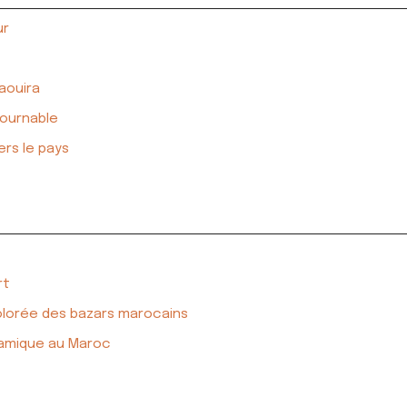
ur
saouira
tournable
rs le pays
rt
colorée des bazars marocains
lamique au Maroc